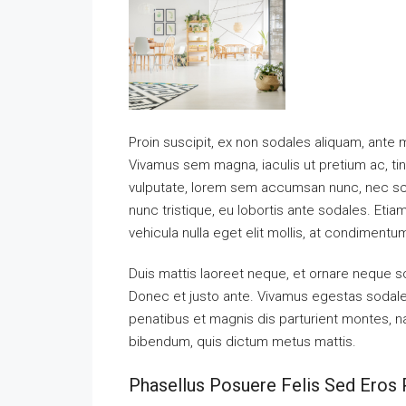
Proin suscipit, ex non sodales aliquam, ante ma
Vivamus sem magna, iaculis ut pretium ac, ti
vulputate, lorem sem accumsan nunc, nec scel
nunc tristique, eu lobortis ante sodales. Etiam
vehicula nulla eget elit mollis, at condimentu
Duis mattis laoreet neque, et ornare neque so
Donec et justo ante. Vivamus egestas sodal
penatibus et magnis dis parturient montes, nas
bibendum, quis dictum metus mattis.
Phasellus Posuere Felis Sed Eros P