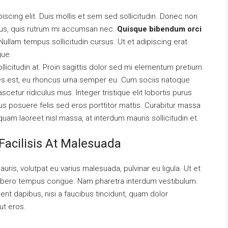
scing elit. Duis mollis et sem sed sollicitudin. Donec non
urus, quis rutrum mi accumsan nec.
Quisque bibendum orci
ullam tempus sollicitudin cursus. Ut et adipiscing erat.
gue.
llicitudin at. Proin sagittis dolor sed mi elementum pretium.
es est, eu rhoncus urna semper eu. Cum sociis natoque
cetur ridiculus mus. Integer tristique elit lobortis purus
s posuere felis sed eros porttitor mattis. Curabitur massa
liquam laoreet nisl massa, at interdum mauris sollicitudin et.
Facilisis At Malesuada
auris, volutpat eu varius malesuada, pulvinar eu ligula. Ut et
el libero tempus congue. Nam pharetra interdum vestibulum.
ent dapibus, nisi a faucibus tincidunt, quam dolor
ut eros.