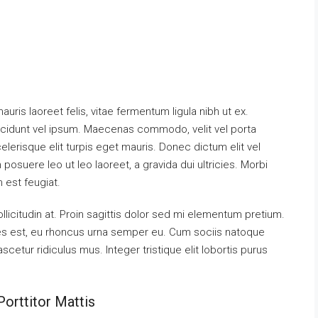
uris laoreet felis, vitae fermentum ligula nibh ut ex.
ncidunt vel ipsum. Maecenas commodo, velit vel porta
erisque elit turpis eget mauris. Donec dictum elit vel
 posuere leo ut leo laoreet, a gravida dui ultricies. Morbi
m est feugiat.
llicitudin at. Proin sagittis dolor sed mi elementum pretium.
es est, eu rhoncus urna semper eu. Cum sociis natoque
cetur ridiculus mus. Integer tristique elit lobortis purus
orttitor Mattis