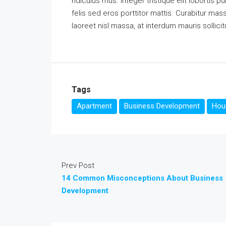
ridiculus mus. Integer tristique elit loborti
felis sed eros porttitor mattis. Curabitur mass
laoreet nisl massa, at interdum mauris sollicit
Tags
Apartment
Business Development
Hous
Prev Post
14 Common Misconceptions About Business
Development