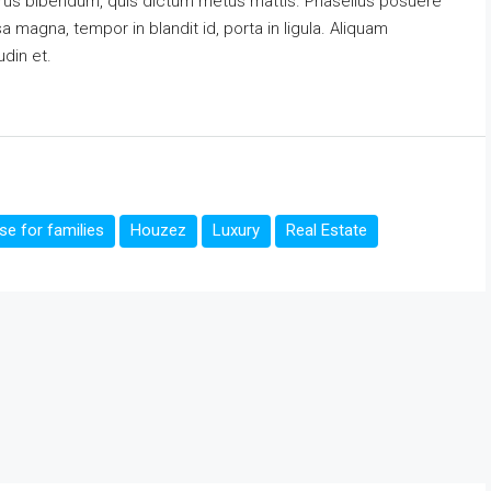
s purus bibendum, quis dictum metus mattis. Phasellus posuere
a magna, tempor in blandit id, porta in ligula. Aliquam
udin et.
e for families
Houzez
Luxury
Real Estate