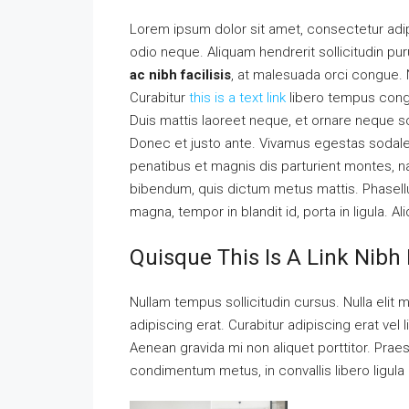
Lorem ipsum dolor sit amet, consectetur adipi
odio neque. Aliquam hendrerit sollicitudin p
ac nibh facilisis
, at malesuada orci congue. N
Curabitur
this is a text link
libero tempus con
Duis mattis laoreet neque, et ornare neque so
Donec et justo ante. Vivamus egestas sodal
penatibus et magnis dis parturient montes, nas
bibendum, quis dictum metus mattis. Phasellu
magna, tempor in blandit id, porta in ligula. A
Quisque This Is A Link Nibh 
Nullam tempus sollicitudin cursus. Nulla elit m
adipiscing erat. Curabitur adipiscing erat v
Aenean gravida mi non aliquet porttitor. Praes
condimentum metus, in convallis libero ligula 