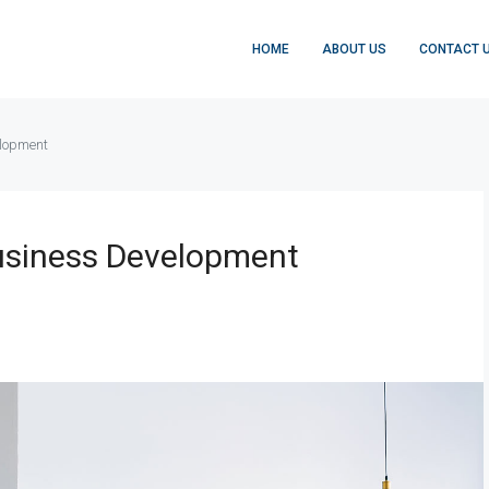
HOME
ABOUT US
CONTACT 
elopment
usiness Development